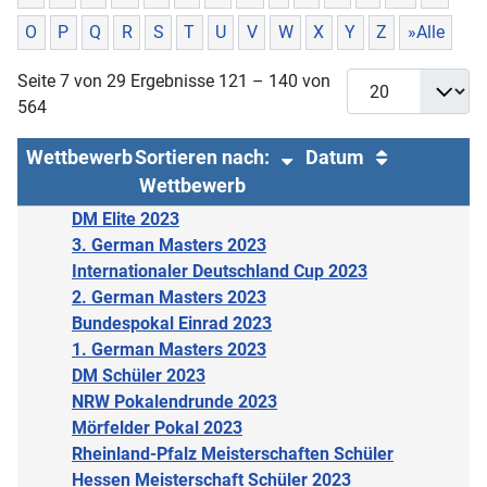
O
P
Q
R
S
T
U
V
W
X
Y
Z
»Alle
Seite 7 von 29 Ergebnisse 121 – 140 von
564
Wettbewerb
Sortieren nach:
Datum
Wettbewerb
DM Elite 2023
3. German Masters 2023
Internationaler Deutschland Cup 2023
2. German Masters 2023
Bundespokal Einrad 2023
1. German Masters 2023
DM Schüler 2023
NRW Pokalendrunde 2023
Mörfelder Pokal 2023
Rheinland-Pfalz Meisterschaften Schüler
Hessen Meisterschaft Schüler 2023