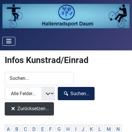
Infos Kunstrad/Einrad
Suchen...
Zurücksetzen...
A
B
C
D
E
F
G
H
I
J
K
L
M
N