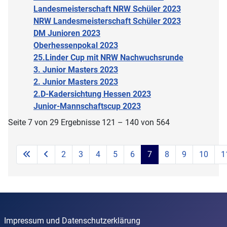
Landesmeisterschaft NRW Schüler 2023
NRW Landesmeisterschaft Schüler 2023
DM Junioren 2023
Oberhessenpokal 2023
25.Linder Cup mit NRW Nachwuchsrunde
3. Junior Masters 2023
2. Junior Masters 2023
2.D-Kadersichtung Hessen 2023
Junior-Mannschaftscup 2023
Seite 7 von 29 Ergebnisse 121 – 140 von 564
2
3
4
5
6
7
8
9
10
1
Impressum und Datenschutzerklärung