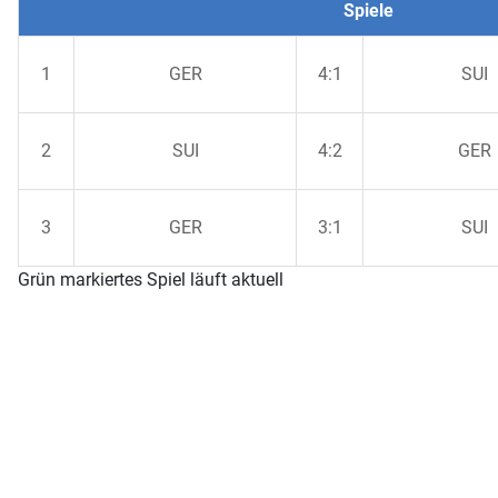
Spiele
1
GER
4:1
SUI
2
SUI
4:2
GER
3
GER
3:1
SUI
Grün markiertes Spiel läuft aktuell