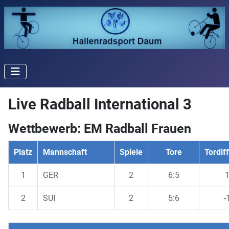
Live Radball International 3
Wettbewerb: EM Radball Frauen
Platz
Mannschaft
Spiele
Tore
Tordif
1
GER
2
6:5
2
SUI
2
5:6
-